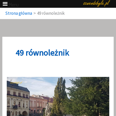
Menu
Przejdź
Strona główna
49 równoleżnik
do
treści
49 równoleżnik