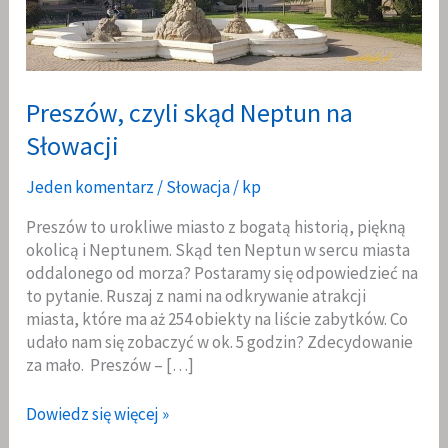
Preszów, czyli skąd Neptun na
Słowacji
Jeden komentarz
/
Słowacja
/
kp
Preszów to urokliwe miasto z bogatą historią, piękną
okolicą i Neptunem. Skąd ten Neptun w sercu miasta
oddalonego od morza? Postaramy się odpowiedzieć na
to pytanie. Ruszaj z nami na odkrywanie atrakcji
miasta, które ma aż 254 obiekty na liście zabytków. Co
udało nam się zobaczyć w ok. 5 godzin? Zdecydowanie
za mało. Preszów – […]
Preszów,
Dowiedz się więcej »
czyli