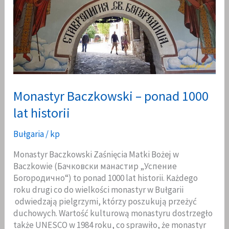
Monastyr Baczkowski – ponad 1000
lat historii
Bułgaria
/
kp
Monastyr Baczkowski Zaśnięcia Matki Bożej w
Baczkowie (Бачковски манастир „Успение
Богородично“) to ponad 1000 lat historii. Każdego
roku drugi co do wielkości monastyr w Bułgarii
odwiedzają pielgrzymi, którzy poszukują przeżyć
duchowych. Wartość kulturową monastyru dostrzegło
także UNESCO w 1984 roku, co sprawiło, że monastyr