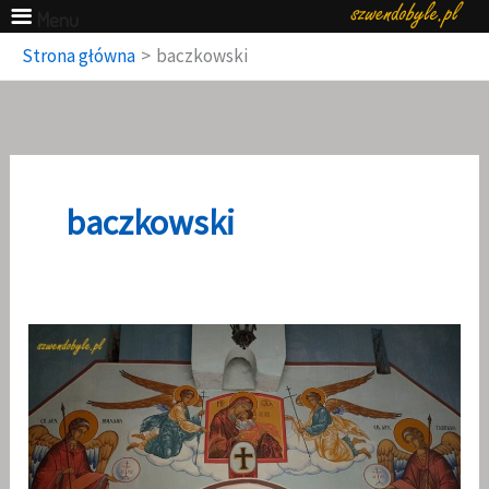
Menu
Przejdź
Strona główna
baczkowski
do
treści
baczkowski