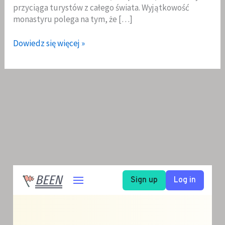
przyciąga turystów z całego świata. Wyjątkowość
monastyru polega na tym, że […]
Monastyr
Dowiedz się więcej »
Baczkowski
–
ponad
1000
lat
historii