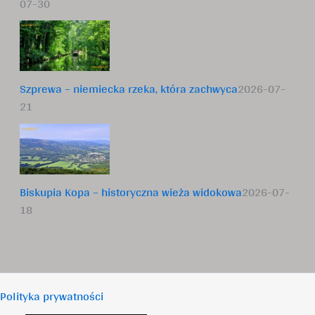
07-30
Szprewa – niemiecka rzeka, która zachwyca
2026-07-
21
Biskupia Kopa – historyczna wieża widokowa
2026-07-
18
Polityka prywatności