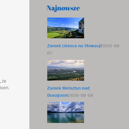
Najnowsze
Zamek Lietava na Słowacji
2026-08-
07
 że
Zamek Melsztyn nad
Asen.
Dunajcem
2026-08-04