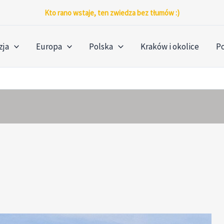
Kto rano wstaje, ten zwiedza bez tłumów :)
zja
Europa
Polska
Kraków i okolice
P