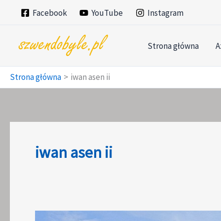
Przejdź
Facebook
YouTube
Instagram
do
treści
Strona główna
A
Strona główna
iwan asen ii
iwan asen ii