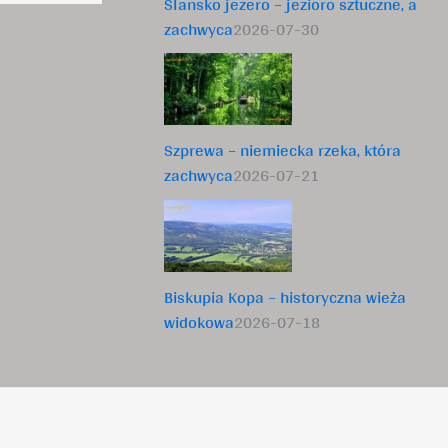
Slansko jezero – jezioro sztuczne, a
zachwyca
2026-07-30
Szprewa – niemiecka rzeka, która
zachwyca
2026-07-21
Biskupia Kopa – historyczna wieża
widokowa
2026-07-18