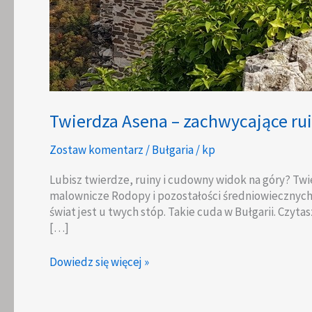
Twierdza Asena – zachwycające ru
Zostaw komentarz
/
Bułgaria
/
kp
Lubisz twierdze, ruiny i cudowny widok na góry? Twi
malownicze Rodopy i pozostałości średniowiecznych 
świat jest u twych stóp. Takie cuda w Bułgarii. Czyt
[…]
Twierdza
Dowiedz się więcej »
Asena
–
zachwycające