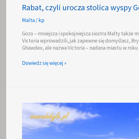
Rabat, czyli urocza stolica wyspy 
Malta
/
kp
Gozo – mniejsza i spokojniejsza siostra Malty także m
Victoria wprowadzili, jak zapewne się domyślasz, Bry
Ghawdex, ale nazwa Victoria – nadana miastu w roku 1
Rabat,
Dowiedz się więcej »
czyli
urocza
stolica
wyspy
Gozo