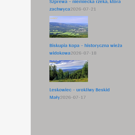
Szprewa – niemiecka rzeka, która
zachwyca
2026-07-21
Biskupia Kopa – historyczna wieża
widokowa
2026-07-18
Leskowiec – urokliwy Beskid
Mały
2026-07-17