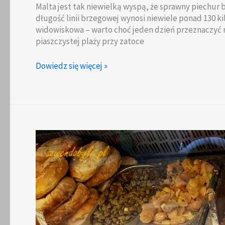
Malta jest tak niewielką wyspą, że sprawny piechur 
długość linii brzegowej wynosi niewiele ponad 130 ki
widowiskowa – warto choć jeden dzień przeznaczyć 
piaszczystej plaży przy zatoce
Malta
Dowiedz się więcej »
–
wycieczka
od
Golden
Bay
aż
do
Rabatu