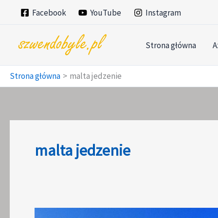
Przejdź
Facebook
YouTube
Instagram
do
treści
Strona główna
A
Strona główna
malta jedzenie
malta jedzenie