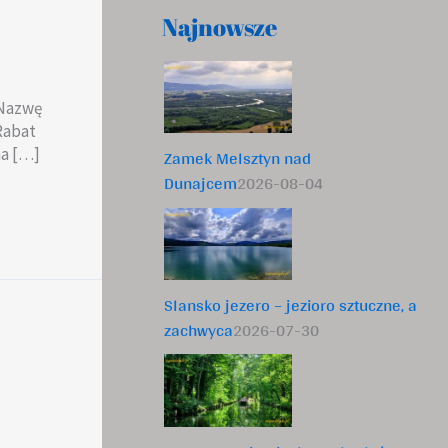
Najnowsze
 Nazwę
 Rabat
Zamek Melsztyn nad
na […]
Dunajcem
2026-08-04
Slansko jezero – jezioro sztuczne, a
zachwyca
2026-07-30