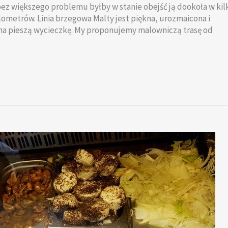
bez większego problemu byłby w stanie obejść ją dookoła w kilk
lometrów. Linia brzegowa Malty jest piękna, urozmaicona i
na pieszą wycieczkę. My proponujemy malowniczą trasę od