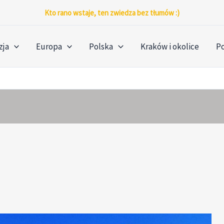
Kto rano wstaje, ten zwiedza bez tłumów :)
zja
Europa
Polska
Kraków i okolice
P