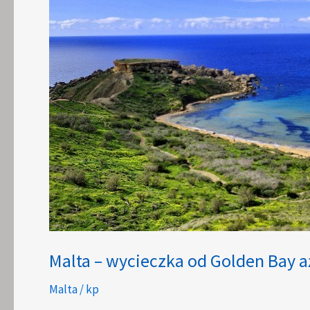
Malta – wycieczka od Golden Bay a
Malta
/
kp